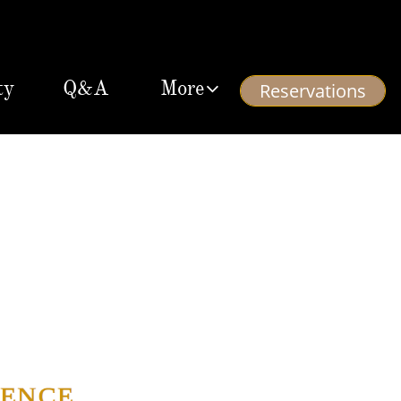
ty
Q&A
More

Reservations